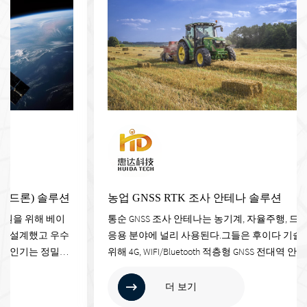
농업 GNSS RTK 조사 안테나 솔루션
5G 스
통순 GNSS 조사 안테나는 농기계, 자율주행, 드론
"5G에 
응용 분야에 널리 사용된다.그들은 후이다 기술을
스바겐의 
위해 4G, WIFI/Bluetooth 적층형 GNSS 전대역 안테나
다.차이나
를 개발했는데이 안테나는 자율주행 측정 및 농업
종합적인 
파종 기계 측정에 사용된다.이외에도 존디어 등 외
행 행위 
더 보기
국 농기계 브랜드에 안테나 솔루션도 제공하고 있
업의 디