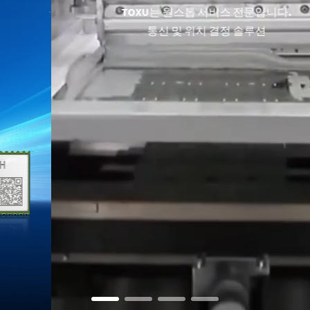
T
O
X
U
는
원
스
톱
서
비
스
통
신
및
전
문
입
위
니
다
.
치
결
정
솔
루
션