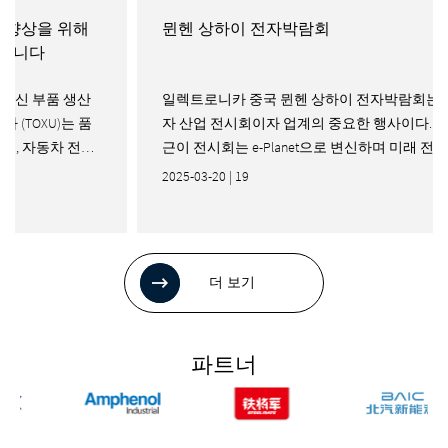
뮌헨 상하이 전자박람회
GPS 
일렉트로니카 중국 뮌헨 상하이 전자박람회는 전
급변하는
자 산업 전시회이자 업계의 중요한 행사이다.최
탐색, 
근이 전시회는 e-Planet으로 변신하며 미래 전자
양한 어
기술을 선도하는 혁신 플랫폼으로 자리매김했다.
서는 안
2025-03-20 | 19
2025-03-
반도체, 센서, 커넥터, 파워 서플라이 등이 행성 e
개인 내
의 중심을 이루며 풍경과 도시, 거리를 건설한
GPS 
다.ePlanet의 혁신적인 특성은 사람들이 전자 세
로그에서
계 발전의 원동력을보다 직관적으로 이해할 수
세히 알
더 보기
있도록 도와줍니다.
을 어떻
파트너