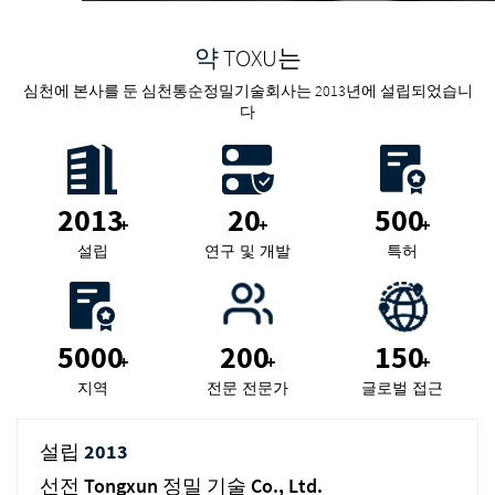
약
TOXU는
심천에 본사를 둔 심천통순정밀기술회사는 2013년에 설립되었습니
다
2013
20
500
+
+
+
설립
연구 및 개발
특허
5000
200
150
+
+
+
지역
전문 전문가
글로벌 접근
설립
2013
선전 Tongxun 정밀 기술 Co., Ltd.